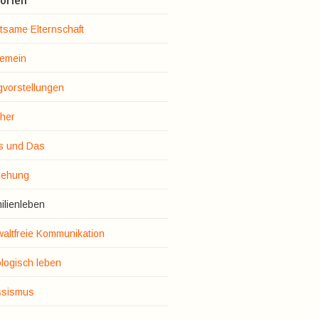
orien
tsame Elternschaft
gemein
gvorstellungen
her
s und Das
iehung
ilienleben
altfreie Kommunikation
logisch leben
sismus