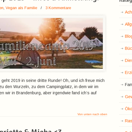
Kateg
en
,
Vegan als Familie
/
3 Kommentare
Ach
All
Blo
Büc
Die
Erz
geht 2019 in seine dritte Runde! Oh, und ich freue mich
Fam
zu den Wurzeln, zu dem Campingplatz, in dem wir im
n wir in Brandenburg, aber irgendwie fand ich’s auf
Gew
Öko
Von unten nach oben
Ras