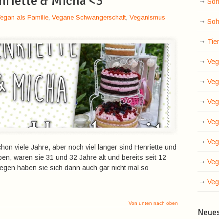
nriette & Micha <3
Soh
egan als Familie
,
Vegane Schwangerschaft
,
Veganismus
Soh
Tie
Veg
Veg
Veg
Veg
Veg
hon viele Jahre, aber noch viel länger sind Henriette und
ben, waren sie 31 und 32 Jahre alt und bereits seit 12
Veg
egen haben sie sich dann auch gar nicht mal so
Veg
Von unten nach oben
Neue