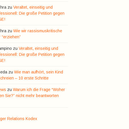
hra
zu
Veraltet, einseitig und
essionell: Die große Petition gegen
GE!
hra
zu
Wie wir rassismuskritische
r “erziehen”
ampino
zu
Veraltet, einseitig und
essionell: Die große Petition gegen
GE!
ieda
zu
Wie man aufhört, sein Kind
hreien – 10 erste Schritte
ews
zu
Warum ich die Frage “Woher
n Sie?” nicht mehr beantworten