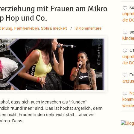
rerziehung mit Frauen am Mikro
so
unprof
ip Hop und Co.
die D
ziehung
,
Familienleben
,
Sohra meckert
/
8 Kommentare
so
Kinde
C
unprof
die D
Fr
anzusc
N
komme
tshof, dass sich auch Menschen als “Kunden”
werde
lich “Kundinnen” sind. Das ist höchst ärgerlich, denn
ben nicht. Frauen finden sehr wohl statt – aber wir
 hören. Dass