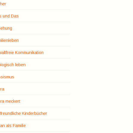
her
s und Das
iehung
ilienleben
altfreie Kommunikation
logisch leben
sismus
ra
ra meckert
rfreundliche Kinderbücher
an als Familie