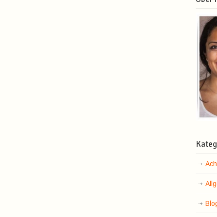
Kateg
Ach
All
Blo