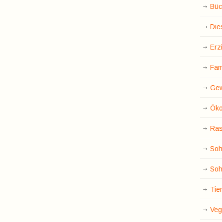
Büc
Die
Erz
Fam
Gew
Öko
Ras
Soh
Soh
Tie
Veg