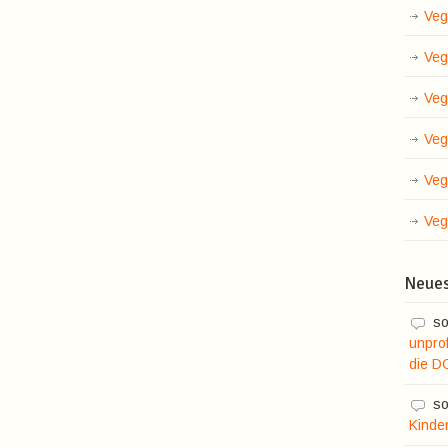
Veg
Veg
Veg
Veg
Veg
Veg
Neue
so
unprof
die D
so
Kinde