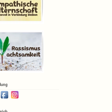
dung
mich