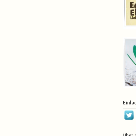
Einla
Über 