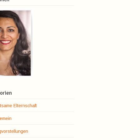
orien
tsame Elternschaft
gemein
gvorstellungen