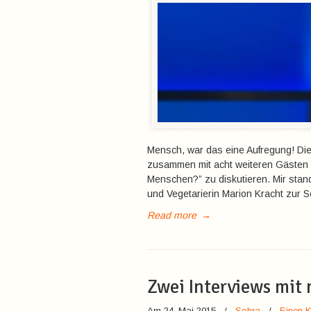
Mensch, war das eine Aufregung! Di
zusammen mit acht weiteren Gästen 
Menschen?” zu diskutieren. Mir stand
und Vegetarierin Marion Kracht zur S
Read more
→
Zwei Interviews mit 
Am 24. Mai 2015
/
Sohra
/
Einen 