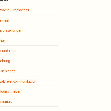
orien
tsame Elternschaft
gemein
gvorstellungen
her
s und Das
iehung
ilienleben
altfreie Kommunikation
logisch leben
sismus