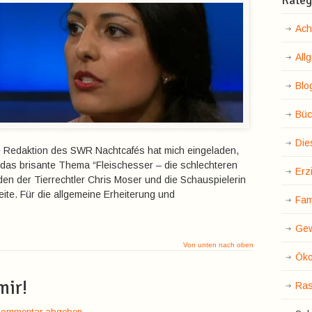
Kateg
Ach
All
Blo
Büc
Die
e Redaktion des SWR Nachtcafés hat mich eingeladen,
das brisante Thema “Fleischesser – die schlechteren
Erz
en der Tierrechtler Chris Moser und die Schauspielerin
eite. Für die allgemeine Erheiterung und
Fam
Gew
Von unten nach oben
Öko
mir!
Ras
Kommentar abgeben