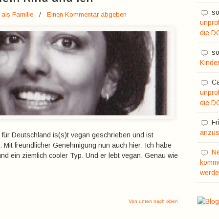
so
als Familie
/
Einen Kommentar abgeben
unprof
die D
so
Kinde
C
unprof
die D
Fr
anzusc
für Deutschland is(s)t vegan geschrieben und ist
n. Mit freundlicher Genehmigung nun auch hier: Ich habe
N
t und ein ziemlich cooler Typ. Und er lebt vegan. Genau wie
komme
werde
Von unten nach oben