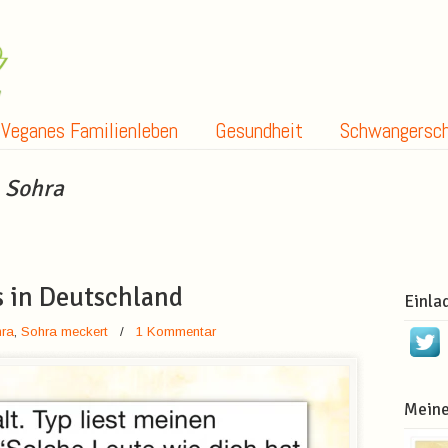
Veganes Familienleben
Gesundheit
Schwangersch
e
Sohra
 in Deutschland
Einla
ra
,
Sohra meckert
/
1 Kommentar
Meine