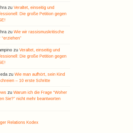
hra
zu
Veraltet, einseitig und
essionell: Die große Petition gegen
GE!
hra
zu
Wie wir rassismuskritische
r “erziehen”
ampino
zu
Veraltet, einseitig und
essionell: Die große Petition gegen
GE!
ieda
zu
Wie man aufhört, sein Kind
hreien – 10 erste Schritte
ews
zu
Warum ich die Frage “Woher
n Sie?” nicht mehr beantworten