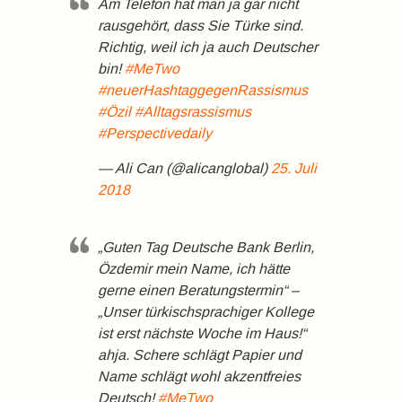
Am Telefon hat man ja gar nicht
rausgehört, dass Sie Türke sind.
Richtig, weil ich ja auch Deutscher
bin!
#MeTwo
#neuerHashtaggegenRassismus
#Özil
#Alltagsrassismus
#Perspectivedaily
— Ali Can (@alicanglobal)
25. Juli
2018
„Guten Tag Deutsche Bank Berlin,
Özdemir mein Name, ich hätte
gerne einen Beratungstermin“ –
„Unser türkischsprachiger Kollege
ist erst nächste Woche im Haus!“
ahja. Schere schlägt Papier und
Name schlägt wohl akzentfreies
Deutsch!
#MeTwo