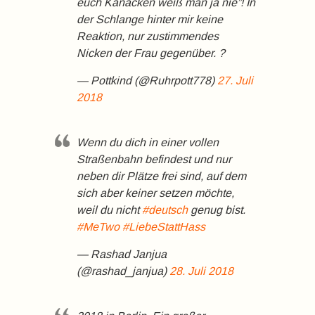
euch Kanacken weiß man ja nie”! In
der Schlange hinter mir keine
Reaktion, nur zustimmendes
Nicken der Frau gegenüber. ?
— Pottkind (@Ruhrpott778)
27. Juli
2018
Wenn du dich in einer vollen
Straßenbahn befindest und nur
neben dir Plätze frei sind, auf dem
sich aber keiner setzen möchte,
weil du nicht
#deutsch
genug bist.
#MeTwo
#LiebeStattHass
— Rashad Janjua
(@rashad_janjua)
28. Juli 2018