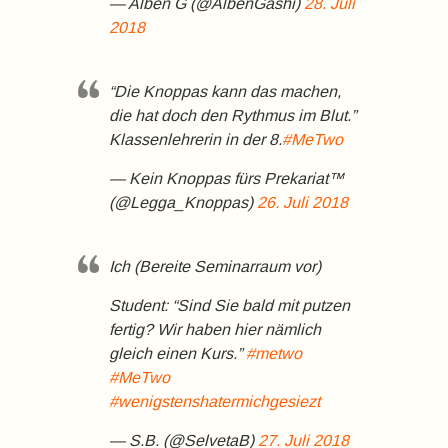
— Alben G (@AlbenGashi)
28. Juli
2018
“Die Knoppas kann das machen,
die hat doch den Rythmus im Blut.”
Klassenlehrerin in der 8.
#MeTwo
— Kein Knoppas fürs Prekariat™
(@Legga_Knoppas)
26. Juli 2018
Ich (Bereite Seminarraum vor)
Student: “Sind Sie bald mit putzen
fertig? Wir haben hier nämlich
gleich einen Kurs.”
#metwo
#MeTwo
#wenigstenshatermichgesiezt
— S.B. (@SelvetaB)
27. Juli 2018