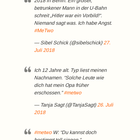
2018 in Berlin. Ein großer,
betrunkener Mann in der U-Bahn
schreit „Hitler war ein Vorbild!“.
Niemand sagt was. Ich habe Angst.
#MeTwo
— Sibel Schick (@sibelschick)
27.
Juli 2018
Ich 12 Jahre alt. Typ liest meinen
Nachnamen. “Solche Leute wie
dich hat mein Opa früher
erschossen.”
#metwo
— Tanja Sagt (@TanjaSagt)
26. Juli
2018
#metwo
W: “Du kannst doch
bestimmt toll singen.”