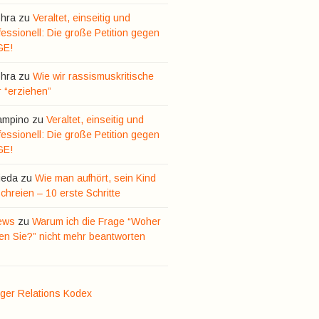
hra
zu
Veraltet, einseitig und
essionell: Die große Petition gegen
GE!
hra
zu
Wie wir rassismuskritische
r “erziehen”
ampino
zu
Veraltet, einseitig und
essionell: Die große Petition gegen
GE!
ieda
zu
Wie man aufhört, sein Kind
hreien – 10 erste Schritte
ews
zu
Warum ich die Frage “Woher
n Sie?” nicht mehr beantworten