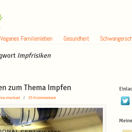
Veganes Familienleben
Gesundheit
Schwangersch
agwort
Impfrisiken
en zum Thema Impfen
Einla
hra meckert
/
15 Kommentare
Meine