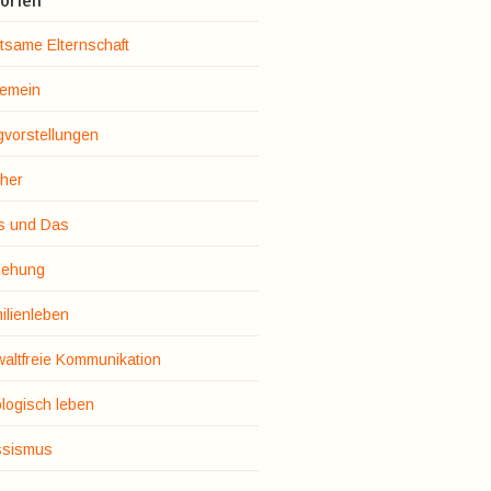
orien
tsame Elternschaft
gemein
gvorstellungen
her
s und Das
iehung
ilienleben
altfreie Kommunikation
logisch leben
sismus