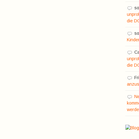
so
unprof
die D
so
Kinde
C
unprof
die D
Fr
anzusc
N
komme
werde