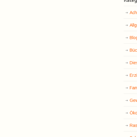
Kateg
Ach
All
Blo
Büc
Die
Erz
Fam
Gew
Öko
Ras