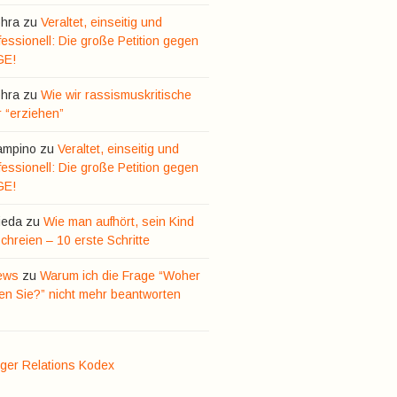
hra
zu
Veraltet, einseitig und
essionell: Die große Petition gegen
GE!
hra
zu
Wie wir rassismuskritische
r “erziehen”
ampino
zu
Veraltet, einseitig und
essionell: Die große Petition gegen
GE!
ieda
zu
Wie man aufhört, sein Kind
hreien – 10 erste Schritte
ews
zu
Warum ich die Frage “Woher
n Sie?” nicht mehr beantworten