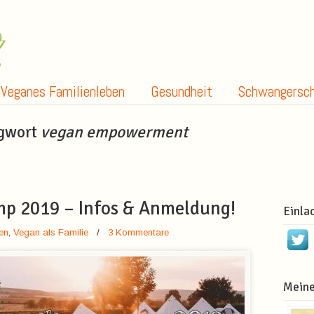
Veganes Familienleben
Gesundheit
Schwangersch
agwort
vegan empowerment
mp 2019 – Infos & Anmeldung!
Einla
en
,
Vegan als Familie
/
3 Kommentare
Meine