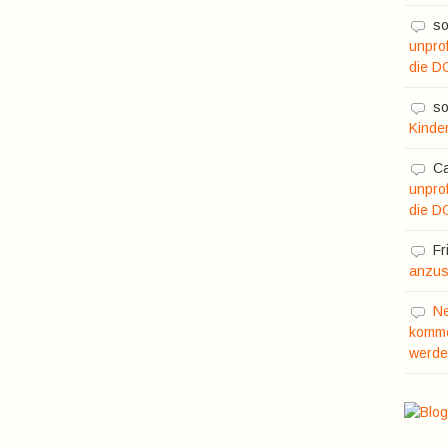
so
unprof
die D
so
Kinde
C
unprof
die D
Fr
anzusc
N
komme
werde