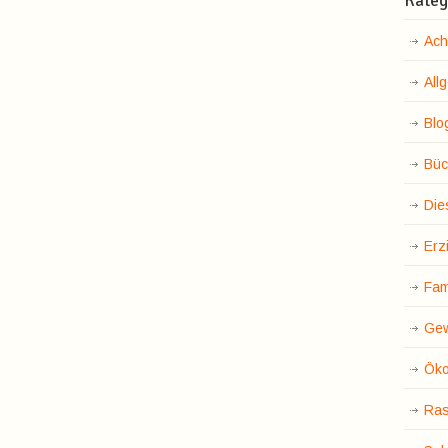
Kateg
Ach
All
Blo
Büc
Die
Erz
Fam
Gew
Öko
Ras