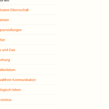
orien
tsame Elternschaft
gemein
gvorstellungen
her
s und Das
iehung
ilienleben
altfreie Kommunikation
logisch leben
sismus