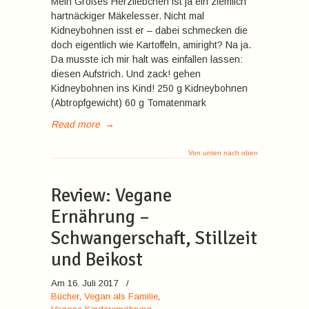
Mein Großes Herzliebchen ist ja ein ziemlich
hartnäckiger Mäkelesser. Nicht mal
Kidneybohnen isst er – dabei schmecken die
doch eigentlich wie Kartoffeln, amiright? Na ja.
Da musste ich mir halt was einfallen lassen:
diesen Aufstrich. Und zack! gehen
Kidneybohnen ins Kind! 250 g Kidneybohnen
(Abtropfgewicht) 60 g Tomatenmark
Read more
→
Von unten nach oben
Review: Vegane
Ernährung –
Schwangerschaft, Stillzeit
und Beikost
Am 16. Juli 2017
/
Bücher
,
Vegan als Familie
,