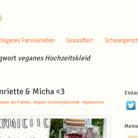
Veganes Familienleben
Gesundheit
Schwangersch
agwort
veganes Hochzeitskleid
nriette & Micha <3
Einla
egan als Familie
,
Vegane Schwangerschaft
,
Veganismus
Meine