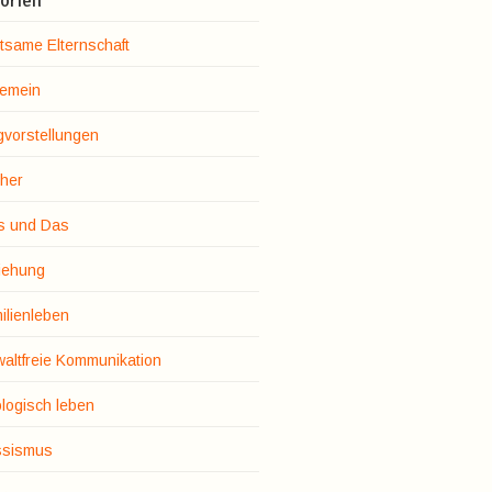
orien
tsame Elternschaft
gemein
gvorstellungen
her
s und Das
iehung
ilienleben
altfreie Kommunikation
logisch leben
sismus