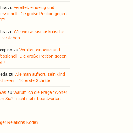
hra
zu
Veraltet, einseitig und
essionell: Die große Petition gegen
GE!
hra
zu
Wie wir rassismuskritische
r “erziehen”
ampino
zu
Veraltet, einseitig und
essionell: Die große Petition gegen
GE!
ieda
zu
Wie man aufhört, sein Kind
hreien – 10 erste Schritte
ews
zu
Warum ich die Frage “Woher
n Sie?” nicht mehr beantworten