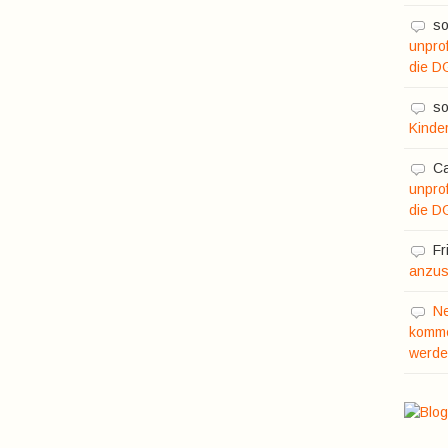
so
unprof
die D
so
Kinde
C
unprof
die D
Fr
anzusc
N
komme
werde