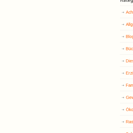
Kateg
Ach
All
Blo
Büc
Die
Erz
Fam
Gew
Öko
Ras