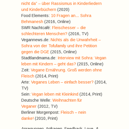
nicht da” – über Rassismus in Kinderliedern
und Kinderbüchern
(2020)
Food Elements:
10 Fragen an… Sohra
Behmanesh
(2016, Online)
SWR Nachtcafé:
Fleischesser – die
schlechteren Menschen?
(2016, TV)
Vegannews.de:
Nichts als die Unwahrheit –
Sohra von der Tofufamily und ihre Petition
gegen die DGE
(2015, Online)
Stadtlandmama.de:
Interview mit Sohra: Vegan
leben mit Kindern – geht das?
(2015, Online)
Zeit:
Vegane Ernährung. Groß werden ohne
Fleisch
(2014, Print)
Arte:
Veganes Leben – einfach besser?
(2014,
TV)
Sein:
Vegan leben mit Kleinkind
(2014, Print)
Deutsche Welle:
Weihnachten für
Veganer
(2012, TV)
Berliner Morgenpost:
Fleisch – nein
danke!
(2010, Print)
Anregungen, Anfragen, Feedback, Love- &