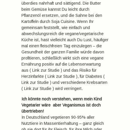
überdies nahrhaft und sättigend. Die Butter
beim Gemüse kannst Du leicht durch
Pflanzenöl ersetzen, und die Sahne bei den
Kartoffeln durch Soja Cuisine. Wenn Ihr
gemeinsam feststellt, wie einfach und
abwechslungsreich die vegane/vegetarische
Küche ist, hast vielleicht auch Du Lust, häufiger
mal einen fleischfreien Tag einzulegen – die
Gesundheit der ganzen Familie würde davon
profitieren, schließlich wirkt sich eine vegane
Ernährung positiv auf die Lebenserwartung
aus ( Link zur Studie ) und das Risiko für
Herzinfarkte ( Link zur Studie ), für Diabetes (
Link zur Studie ) und verschiedene Krebsarten
( Link zur Studie ) wird verringert.
Ich könnte noch verstehen, wenn mein Kind
Vegetarier wäre  aber Veganismus ist doch
übertrieben!
In Deutschland vegetieren 90-95% aller
Nutztiere in Massentierhaltung – ganz gleich
ob sie dort für ihr Fleisch, für ihre Milch oder