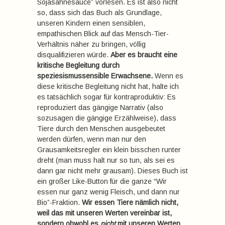
Sojasahnesauce” vorlesen. Es ist also nicht
so, dass sich das Buch als Grundlage,
unseren Kindern einen sensiblen,
empathischen Blick auf das Mensch-Tier-
Verhältnis näher zu bringen, völlig
disqualifizieren würde.
Aber es braucht eine
kritische Begleitung durch
speziesismussensible Erwachsene.
Wenn es
diese kritische Begleitung nicht hat, halte ich
es tatsächlich sogar für kontraproduktiv: Es
reproduziert das gängige Narrativ (also
sozusagen die gängige Erzählweise), dass
Tiere durch den Menschen ausgebeutet
werden dürfen, wenn man nur den
Grausamkeitsregler ein klein bisschen runter
dreht (man muss halt nur so tun, als sei es
dann gar nicht mehr grausam). Dieses Buch ist
ein großer Like-Button für die ganze “Wir
essen nur ganz wenig Fleisch, und dann nur
Bio”-Fraktion.
Wir essen Tiere nämlich nicht,
weil das mit unseren Werten vereinbar ist,
sondern obwohl es
nicht
mit unseren Werten