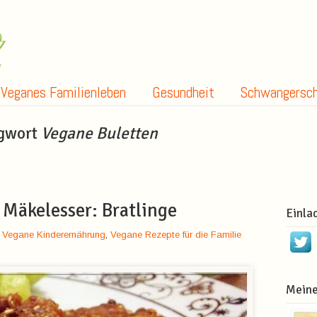
Veganes Familienleben
Gesundheit
Schwangersch
agwort
Vegane Buletten
 Mäkelesser: Bratlinge
Einla
,
Vegane Kinderernährung
,
Vegane Rezepte für die Familie
Meine