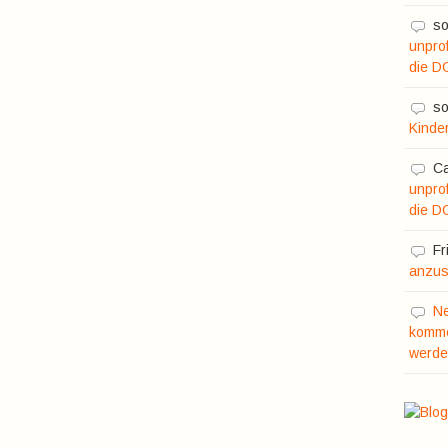
so
unprof
die D
so
Kinde
C
unprof
die D
Fr
anzusc
N
komme
werde