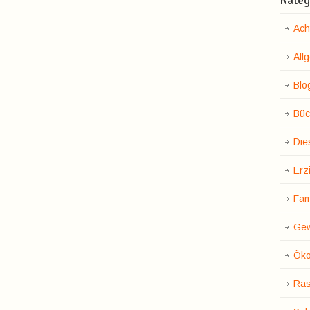
Kateg
Ach
All
Blo
Büc
Die
Erz
Fam
Gew
Öko
Ras