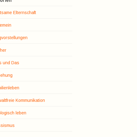
orien
tsame Elternschaft
gemein
gvorstellungen
her
s und Das
iehung
ilienleben
altfreie Kommunikation
logisch leben
sismus