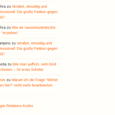
hra
zu
Veraltet, einseitig und
essionell: Die große Petition gegen
GE!
hra
zu
Wie wir rassismuskritische
r “erziehen”
ampino
zu
Veraltet, einseitig und
essionell: Die große Petition gegen
GE!
ieda
zu
Wie man aufhört, sein Kind
hreien – 10 erste Schritte
ews
zu
Warum ich die Frage “Woher
n Sie?” nicht mehr beantworten