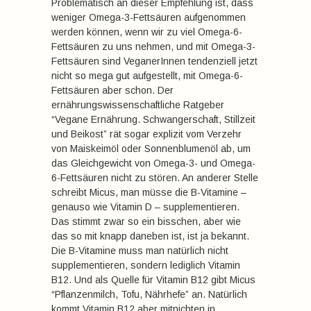
Problematisch an dieser Empfehlung ist, dass
weniger Omega-3-Fettsäuren aufgenommen
werden können, wenn wir zu viel Omega-6-
Fettsäuren zu uns nehmen, und mit Omega-3-
Fettsäuren sind VeganerInnen tendenziell jetzt
nicht so mega gut aufgestellt, mit Omega-6-
Fettsäuren aber schon. Der
ernährungswissenschaftliche Ratgeber
“Vegane Ernährung. Schwangerschaft, Stillzeit
und Beikost” rät sogar explizit vom Verzehr
von Maiskeimöl oder Sonnenblumenöl ab, um
das Gleichgewicht von Omega-3- und Omega-
6-Fettsäuren nicht zu stören. An anderer Stelle
schreibt Micus, man müsse die B-Vitamine –
genauso wie Vitamin D – supplementieren.
Das stimmt zwar so ein bisschen, aber wie
das so mit knapp daneben ist, ist ja bekannt.
Die B-Vitamine muss man natürlich nicht
supplementieren, sondern lediglich Vitamin
B12. Und als Quelle für Vitamin B12 gibt Micus
“Pflanzenmilch, Tofu, Nährhefe” an. Natürlich
kommt Vitamin B12 aber mitnichten in